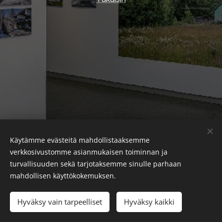
Käytämme evästeitä mahdollistaaksemme
verkkosivustomme asianmukaisen toiminnan ja
turvallisuuden sekä tarjotaksemme sinulle parhaan
mahdollisen käyttökokemuksen.
© 2026 Sami Funke
Hyväksy vain tarpeelliset
Hyväksy kaikki
Luotu
Webnodella
Evästeet